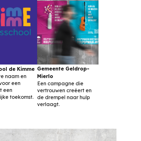
Gemeente Geldrop-
ool de Kimme
we naam en
Mierlo
 voor een
Een campagne die
t een
vertrouwen creëert en
jke toekomst.
de drempel naar hulp
verlaagt.