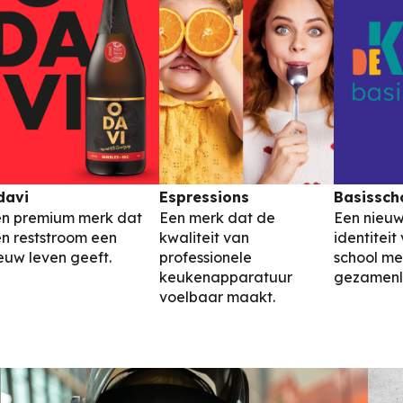
davi
Espressions
Basissch
n premium merk dat
Een merk dat de
Een nieu
n reststroom een
kwaliteit van
identiteit
euw leven geeft.
professionele
school me
keukenapparatuur
gezamenli
voelbaar maakt.