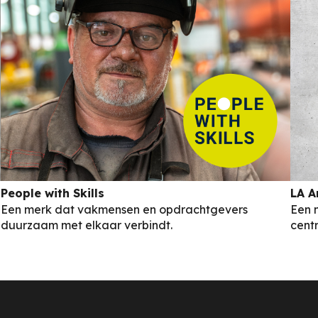
People with Skills
LA A
Een merk dat vakmensen en opdrachtgevers
Een 
duurzaam met elkaar verbindt.
centr